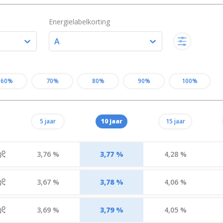
Energielabelkorting
A
60%
70%
80%
90%
100%
5 jaar
10 jaar
15 jaar
3,76 %
3,77 %
4,28 %
3,67 %
3,78 %
4,06 %
3,69 %
3,79 %
4,05 %