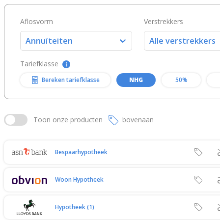
Aflosvorm
Verstrekkers
Annuïteiten
Alle verstrekkers
Tariefklasse
Bereken tariefklasse
NHG
50%
Toon
onze producten
bovenaan
Bespaarhypotheek
Woon Hypotheek
Hypotheek (1)